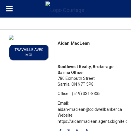
Aidan MacLean
TRAVAILLE AVEC
MOI
Southwest Realty, Brokerage
Sarnia Office
780 Exmouth Street
Sarnia, ON N7T 5P8
Office:
(519) 331-8335
Email:
aidan-maclean@coldwellbanker.ca
Website:
https://aidanmaclean.agent.cbignite.ca